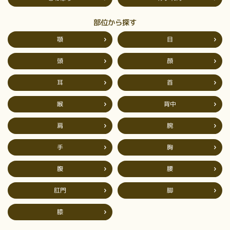
部位から探す
顎
目
頭
顔
耳
首
背中
喉
肩
腕
手
胸
腹
腰
肛門
脚
膝