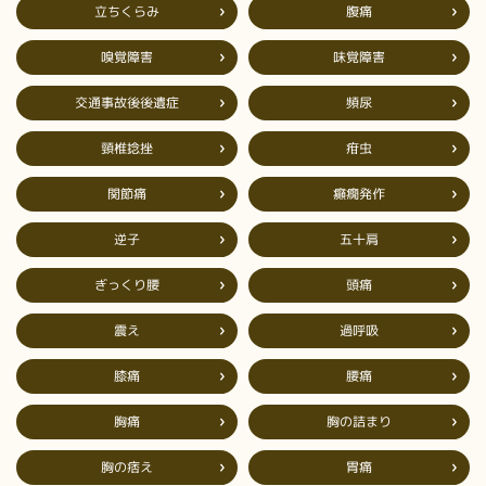
立ちくらみ
腹痛
嗅覚障害
味覚障害
交通事故後後遺症
頻尿
頸椎捻挫
疳虫
癲癇発作
関節痛
五十肩
逆子
ぎっくり腰
頭痛
過呼吸
震え
膝痛
腰痛
胸の詰まり
胸痛
胸の痞え
胃痛