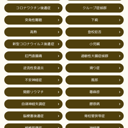
コロナワクチン後遺症
クループ症候群
突発性難聴
下痢
登校拒否
高熱
新型コロナウイルス後遺症
小児鍼
過敏性大腸症候群
肛門直腸痛
逆流性食道炎
滑り症
不安神経症
風邪
関節リウマチ
蕁麻疹
自律神経失調症
膠原病
脳梗塞後遺症
脊柱管狭窄症
線維筋痛症
神経痛