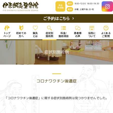
受付
9:00~12:00
16:00~19:30
完全
予約制
定休
水曜、土曜午後、日・祝
ご予約はこちら
初めての
よくある
症状別
患者様
当院に
トップ
料金/
鍼灸
施術項目
ページ
施術例
ご質問
ついて
方へ
の声
とは
症状別施術例
コロナワクチン後遺症
「コロナワクチン後遺症」に関する症状別施術例は見つかりませんでした。