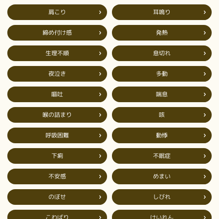
肩こり
耳鳴り
締め付け感
発熱
生理不順
息切れ
夜泣き
多動
嘔吐
喘息
喉の詰まり
咳
呼吸困難
動悸
不眠症
下痢
不安感
めまい
のぼせ
しびれ
こわばり
けいれん