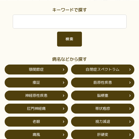
キーワードで探す
病名などから探す
自閉症スペクトラム
顎関節症
筋原性疾患
痿証
神経原性疾患
脳梗塞
肛門神経痛
帯状疱疹
視力減退
老眼
肝硬変
痛風