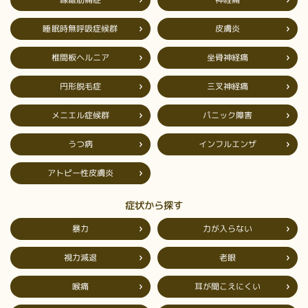
睡眠時無呼吸症候群
皮膚炎
椎間板ヘルニア
坐骨神経痛
円形脱毛症
三叉神経痛
メニエル症候群
パニック障害
インフルエンザ
うつ病
アトピー性皮膚炎
症状から探す
力が入らない
暴力
視力減退
老眼
耳が聞こえにくい
喉痛