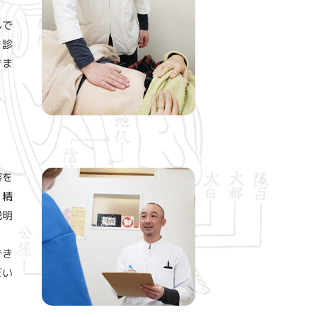
んで
を診
きま
容を
・精
説明
でき
だい