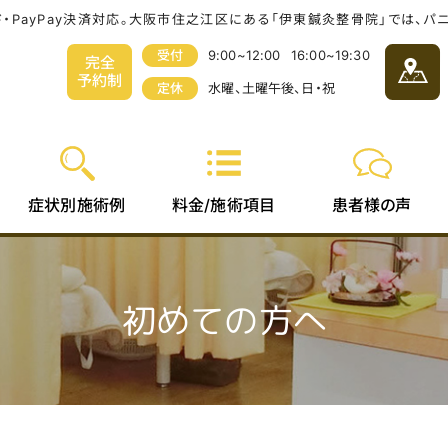
ド・PayPay決済対応。大阪市住之江区にある「伊東鍼灸整骨院」では、
受付
9:00~12:00
16:00~19:30
完全
予約制
定休
水曜、土曜午後、日・祝
料金/
症状別
患者様
施術項目
施術例
の声
初めての方へ