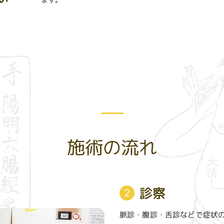
施術の流れ
診察
2
脈診・腹診・舌診などで症状