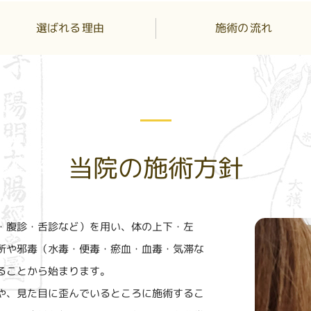
選ばれる
施術の
流れ
理由
当院の施術方針
・腹診・舌診など）を用い、体の上下・左
所や邪毒（水毒・便毒・瘀血・血毒・気滞な
ることから始まります。
や、見た目に歪んでいるところに施術するこ