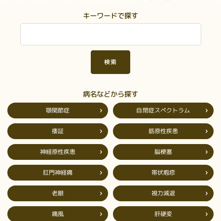
キーワードで探す
病名などから探す
自閉症スペクトラム
顎関節症
筋原性疾患
痿証
神経原性疾患
脳梗塞
肛門神経痛
帯状疱疹
視力減退
老眼
肝硬変
痛風