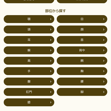
部位から探す
顎
目
頭
顔
耳
首
背中
喉
肩
腕
手
胸
腹
腰
肛門
脚
膝