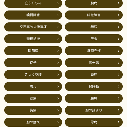
立ちくらみ
腹痛
嗅覚障害
味覚障害
交通事故後後遺症
頻尿
頸椎捻挫
疳虫
癲癇発作
関節痛
五十肩
逆子
ぎっくり腰
頭痛
過呼吸
震え
膝痛
腰痛
胸の詰まり
胸痛
胸の痞え
胃痛