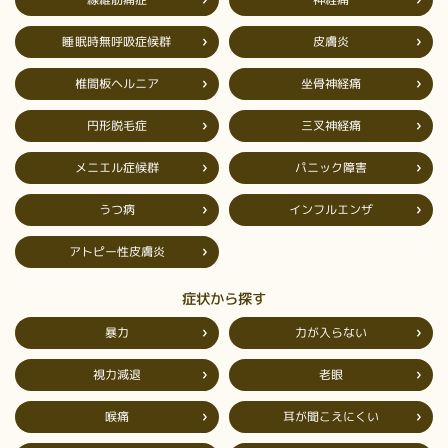
睡眠時無呼吸症候群
皮膚炎
椎間板ヘルニア
坐骨神経痛
円形脱毛症
三叉神経痛
メニエル症候群
パニック障害
インフルエンザ
うつ病
アトピー性皮膚炎
症状から探す
力が入らない
暴力
視力減退
老眼
耳が聞こえにくい
喉痛