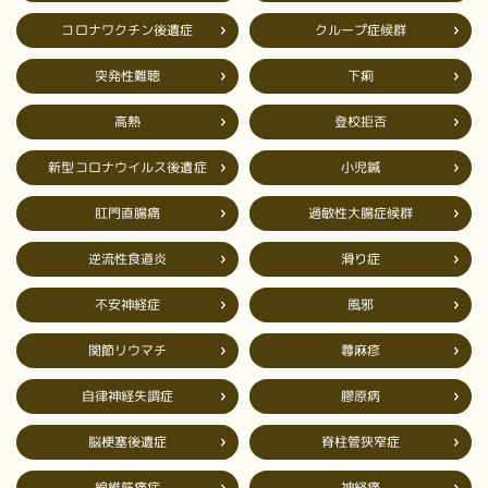
コロナワクチン後遺症
クループ症候群
突発性難聴
下痢
登校拒否
高熱
新型コロナウイルス後遺症
小児鍼
過敏性大腸症候群
肛門直腸痛
逆流性食道炎
滑り症
不安神経症
風邪
関節リウマチ
蕁麻疹
自律神経失調症
膠原病
脳梗塞後遺症
脊柱管狭窄症
線維筋痛症
神経痛