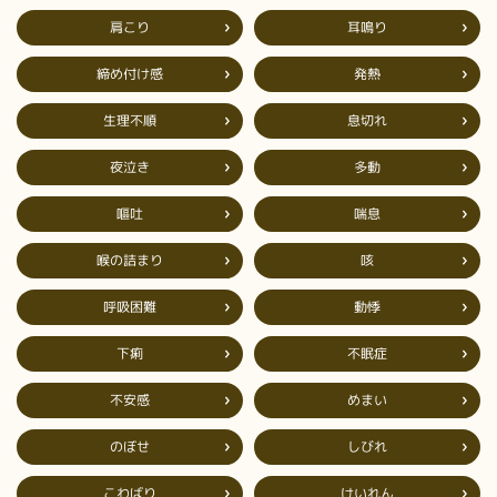
肩こり
耳鳴り
締め付け感
発熱
生理不順
息切れ
夜泣き
多動
嘔吐
喘息
喉の詰まり
咳
呼吸困難
動悸
不眠症
下痢
不安感
めまい
のぼせ
しびれ
こわばり
けいれん