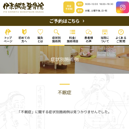
受付
9:00~12:00
16:00~19:30
完全
予約制
定休
水曜、土曜午後、日・祝
ご予約はこちら
初めての
よくある
症状別
患者様
当院に
トップ
料金/
鍼灸
施術項目
ページ
施術例
ご質問
ついて
方へ
の声
とは
症状別施術例
不眠症
「不眠症」に関する症状別施術例は見つかりませんでした。