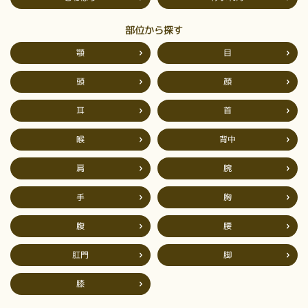
部位から探す
顎
目
頭
顔
耳
首
背中
喉
肩
腕
手
胸
腹
腰
肛門
脚
膝