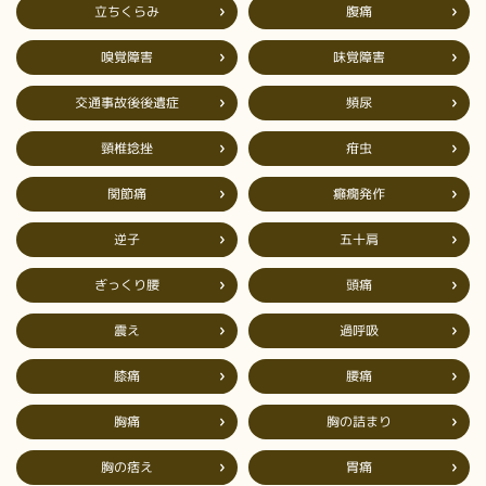
立ちくらみ
腹痛
嗅覚障害
味覚障害
交通事故後後遺症
頻尿
頸椎捻挫
疳虫
癲癇発作
関節痛
五十肩
逆子
ぎっくり腰
頭痛
過呼吸
震え
膝痛
腰痛
胸の詰まり
胸痛
胸の痞え
胃痛