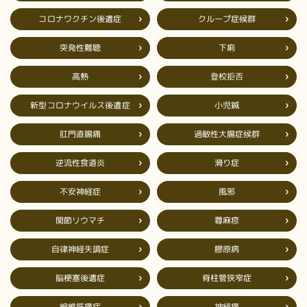
コロナワクチン後遺症
クループ症候群
突発性難聴
下痢
登校拒否
高熱
新型コロナウイルス後遺症
小児鍼
過敏性大腸症候群
肛門直腸痛
逆流性食道炎
滑り症
不安神経症
風邪
関節リウマチ
蕁麻疹
自律神経失調症
膠原病
脳梗塞後遺症
脊柱管狭窄症
線維筋痛症
神経痛