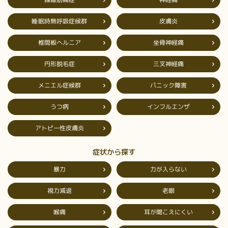
睡眠時無呼吸症候群
皮膚炎
椎間板ヘルニア
坐骨神経痛
円形脱毛症
三叉神経痛
メニエル症候群
パニック障害
インフルエンザ
うつ病
アトピー性皮膚炎
症状から探す
力が入らない
暴力
視力減退
老眼
耳が聞こえにくい
喉痛