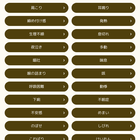
肩こり
耳鳴り
締め付け感
発熱
生理不順
息切れ
夜泣き
多動
嘔吐
喘息
喉の詰まり
咳
呼吸困難
動悸
不眠症
下痢
不安感
めまい
のぼせ
しびれ
こわばり
けいれん