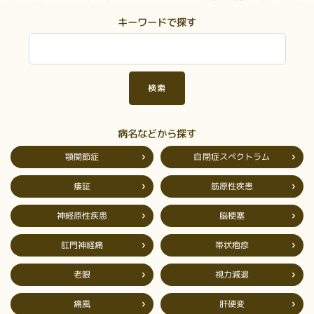
キーワードで探す
病名などから探す
自閉症スペクトラム
顎関節症
筋原性疾患
痿証
神経原性疾患
脳梗塞
肛門神経痛
帯状疱疹
視力減退
老眼
肝硬変
痛風