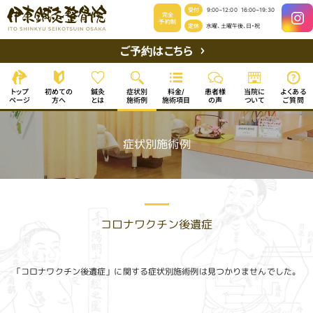
受付
9:00~12:00
16:00~19:30
完全
予約制
定休
水曜、土曜午後、日・祝
ご予約はこちら
初めての
よくある
症状別
患者様
当院に
トップ
料金/
鍼灸
施術項目
ページ
施術例
ご質問
ついて
方へ
の声
とは
症状別施術例
コロナワクチン後遺症
「コロナワクチン後遺症」に関する症状別施術例は見つかりませんでした。