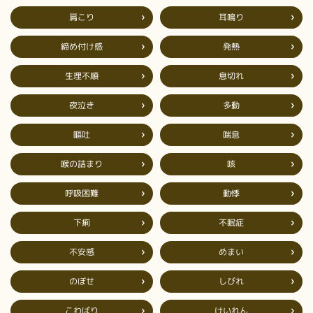
肩こり
耳鳴り
締め付け感
発熱
生理不順
息切れ
夜泣き
多動
嘔吐
喘息
喉の詰まり
咳
呼吸困難
動悸
不眠症
下痢
不安感
めまい
のぼせ
しびれ
こわばり
けいれん