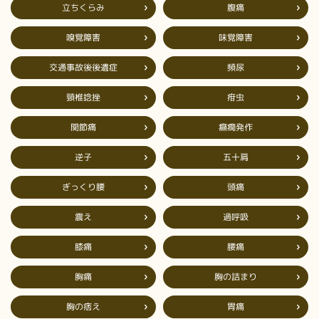
立ちくらみ
腹痛
嗅覚障害
味覚障害
交通事故後後遺症
頻尿
頸椎捻挫
疳虫
癲癇発作
関節痛
五十肩
逆子
ぎっくり腰
頭痛
過呼吸
震え
膝痛
腰痛
胸の詰まり
胸痛
胸の痞え
胃痛