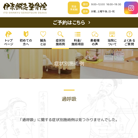
受付
9:00~12:00
16:00~19:30
完全
予約制
定休
水曜、土曜午後、日・祝
ご予約はこちら
初めての
よくある
症状別
患者様
当院に
トップ
料金/
鍼灸
施術項目
ページ
施術例
ご質問
ついて
方へ
の声
とは
症状別施術例
過呼吸
「過呼吸」に関する症状別施術例は見つかりませんでした。