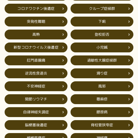
コロナワクチン後遺症
クループ症候群
突発性難聴
下痢
登校拒否
高熱
新型コロナウイルス後遺症
小児鍼
過敏性大腸症候群
肛門直腸痛
逆流性食道炎
滑り症
不安神経症
風邪
関節リウマチ
蕁麻疹
自律神経失調症
膠原病
脳梗塞後遺症
脊柱管狭窄症
線維筋痛症
神経痛