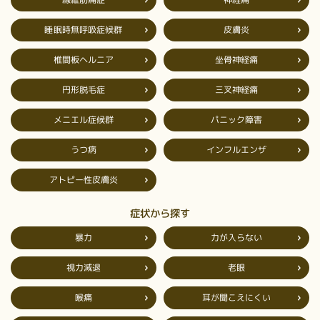
睡眠時無呼吸症候群
皮膚炎
椎間板ヘルニア
坐骨神経痛
円形脱毛症
三叉神経痛
メニエル症候群
パニック障害
インフルエンザ
うつ病
アトピー性皮膚炎
症状から探す
力が入らない
暴力
視力減退
老眼
耳が聞こえにくい
喉痛