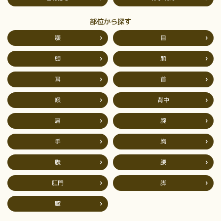
部位から探す
顎
目
頭
顔
耳
首
背中
喉
肩
腕
手
胸
腹
腰
肛門
脚
膝