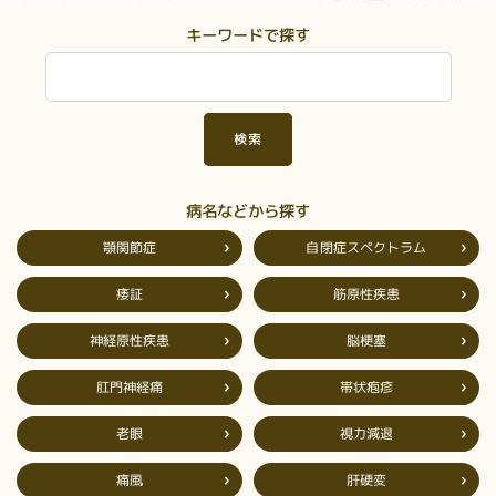
キーワードで探す
病名などから探す
自閉症スペクトラム
顎関節症
筋原性疾患
痿証
神経原性疾患
脳梗塞
肛門神経痛
帯状疱疹
視力減退
老眼
肝硬変
痛風