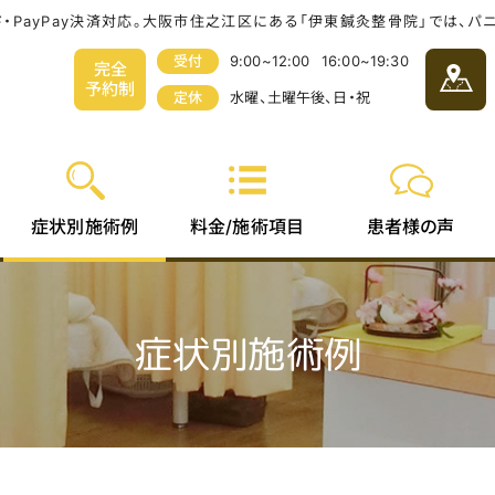
ド・PayPay決済対応。大阪市住之江区にある「伊東鍼灸整骨院」では、
受付
9:00~12:00
16:00~19:30
完全
予約制
定休
水曜、土曜午後、日・祝
料金/
症状別
患者様
施術項目
施術例
の声
症状別施術例