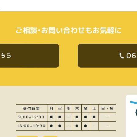
ご相談・お問い合わせもお気軽に
06
こちら
受付時間
月
火
水
木
金
土
日・祝
9:00~12:00
●
●
－
●
●
●
－
16:00~19:30
●
●
－
●
●
－
－