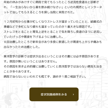
年始の休みがあけすぐに病院で見てもらったところ逆流性食道炎と診断さ
れ、「一生治らないから薬を飲み続けなさい」といわれ愕然としインターネ
ットで治してもらえるところを探し当院に来院された。
１２月初旬から仕事が忙しくなりストレスが溜まっていたことと、結婚式の
準備などで多忙になり疲れも溜まっていたのが１番大きな原因です。
ストレスをとることと胃気上逆をとることで気を降ろし食道のほうに逆流し
ていたげっぷや胃液を下げるように治療した。
８回治療したところで新年会があり多食に飲酒したが胃液も上がらず痛みも
出なかったため治癒とした。
東洋医学の診断では症状が出るということはその裏には必ず原因がありま
す。原因が無いということはありません。
その原因を突き止め的確に治療していくと西洋医学では治らない病気も治る
ことが多々あります。
病院で治らないといわれても慌てず、諦めず１度ご相談下さい。
症状別施術例をみる