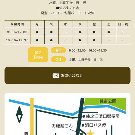
水曜、土曜午後、日・祝
■対応支払方法
現金、カード、各種バーコード決済
受付時間
月
火
水
木
金
土
日・祝
9:00~12:00
●
●
－
●
●
●
－
16:00~19:30
●
●
－
●
●
－
－
受付
9:00~12:00
16:00~19:30
完全
予約制
定休
水曜、土曜午後、日・祝
お問い合わせ