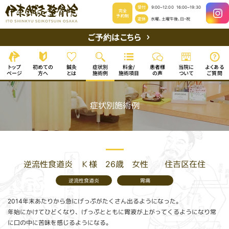
受付
9:00~12:00
16:00~19:30
完全
予約制
定休
水曜、土曜午後、日・祝
ご予約はこちら
初めての
よくある
症状別
患者様
当院に
トップ
料金/
鍼灸
施術項目
ページ
施術例
ご質問
ついて
方へ
の声
とは
症状別施術例
逆流性食道炎 Ｋ様 26歳 女性 住吉区在住
逆流性食道炎
胃痛
2014年末あたりから急にげっぷがたくさん出るようになった。
年始にかけてひどくなり、げっぷとともに胃液が上がってくるようになり常
に口の中に苦味を感じるようになる。