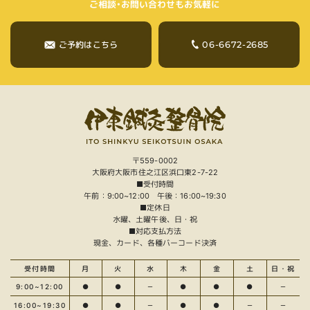
ご相談・お問い合わせもお気軽に
06-6672-2685
ご予約はこちら
〒559-0002
大阪府大阪市住之江区浜口東2-7-22
■受付時間
午前：9:00~12:00 午後：16:00~19:30
■定休日
水曜、土曜午後、日・祝
■対応支払方法
現金、カード、各種バーコード決済
受付時間
月
火
水
木
金
土
日・祝
9:00~12:00
●
●
－
●
●
●
－
16:00~19:30
●
●
－
●
●
－
－