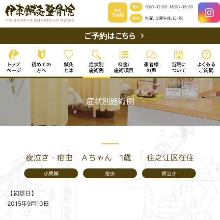
受付
9:00~12:00
16:00~19:30
完全
予約制
定休
水曜、土曜午後、日・祝
ご予約はこちら
初めての
よくある
症状別
患者様
当院に
トップ
料金/
鍼灸
施術項目
ページ
施術例
ご質問
ついて
方へ
の声
とは
症状別施術例
夜泣き・疳虫 Ａちゃん 1歳 住之江区在住
小児鍼
夜泣き
疳虫
【初診日】
2015年9月10日