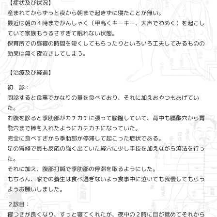
【症状及び状況】
産まれてからずっと夜から朝まで起きずに寝たことが無い。
最近は朝の４時までかんしゃく（甲高くキーキー、大声でわめく）を起こし
ていて家族もうるさすぎて眠れない状態。
保育所での昼寝の時間を短くしてもらったりといろいろ工夫してみるものの
効果は無く夜泣きしてしまう。
【治療及び経過】
初 診：
問診すると食事でかなりの量を食べており、それに加えおやつもあげてい
た。
お腹を診ると季肋部がカチカチに張って膨隆していて、背中も膈兪穴から胃
兪穴まで棒を入れたようにカチカチになっていた。
完全に食べすぎから季肋部が停滞して起こった症状である。
足の胃経で最も反応の強く出ていた経穴に少し手技を加えながら瀉法を行っ
た。
それに加え、腹部打鍼で季肋部の停滞を取るようにした。
もちろん、家での養生は食べ過ぎないよう食事中に泣いても我慢してもらう
ようお願いしました。
２診目：
寝つきが良くなり、すっと寝てくれたが、夜中の２時に目が覚めてそれから