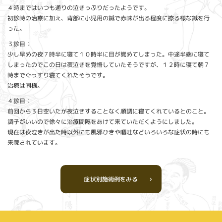
４時まではいつも通りの泣きっぷりだったようです。
初診時の治療に加え、背部に小児用の鍼で赤味が出る程度に擦る様な鍼を行
った。
３診目：
少し早めの夜７時半に寝て１０時半に目が覚めてしまった。中途半端に寝て
しまったのでこの日は夜泣きを覚悟していたそうですが、１２時に寝て朝７
時までぐっすり寝てくれたそうです。
治療は同様。
４診目：
前回から３日空いたが夜泣きすることなく順調に寝てくれているとのこと。
調子がいいので徐々に治療間隔をあけて来ていただくようにしました。
現在は夜泣きが出た時以外にも風邪ひきや嘔吐などいろいろな症状の時にも
来院されています。
症状別施術例をみる