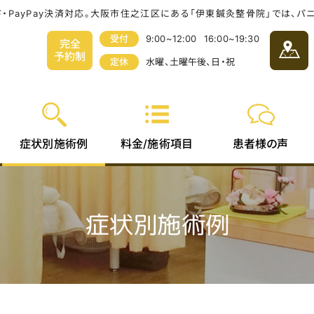
ド・PayPay決済対応。大阪市住之江区にある「伊東鍼灸整骨院」では、
受付
9:00~12:00
16:00~19:30
完全
予約制
定休
水曜、土曜午後、日・祝
料金/
症状別
患者様
施術項目
施術例
の声
症状別施術例