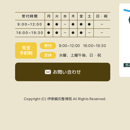
受付時間
月
火
水
木
金
土
日・祝
9:00~12:00
●
●
－
●
●
●
－
16:00~19:30
●
●
－
●
●
－
－
受付
9:00~12:00
16:00~19:30
完全
予約制
定休
水曜、土曜午後、日・祝
お問い合わせ
Copyright (C) 伊東鍼灸整骨院 All Rights Reserved.